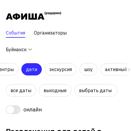
События
Организаторы
Буйнакск
центры
дети
экскурсия
шоу
активный 
все даты
выходные
выбрать даты
онлайн