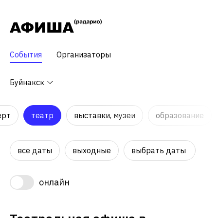
События
Организаторы
Буйнакск
ерт
театр
выставки, музеи
образование
все даты
выходные
выбрать даты
онлайн